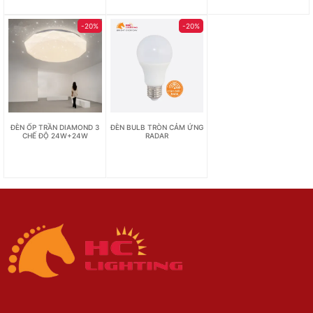
-20%
-20%
ĐÈN ỐP TRẦN DIAMOND 3
ĐÈN BULB TRÒN CẢM ỨNG
CHẾ ĐỘ 24W+24W
RADAR