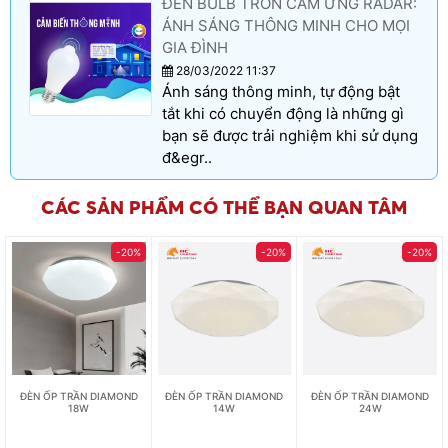
ĐÈN BULB TRÒN CẢM ỨNG RADAR:
ÁNH SÁNG THÔNG MINH CHO MỌI
GIA ĐÌNH
28/03/2022 11:37
Ánh sáng thông minh, tự động bật
tắt khi có chuyển động là những gì
bạn sẽ được trải nghiệm khi sử dụng
đ&egr..
CÁC SẢN PHẨM CÓ THỂ BẠN QUAN TÂM
-20%
-20%
-20%
ĐÈN ỐP TRẦN DIAMOND
ĐÈN ỐP TRẦN DIAMOND
ĐÈN ỐP TRẦN DIAMOND
18W
14W
24W