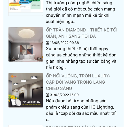
Thị trường công nghệ chiếu sáng
thế giới đã có một cuộc cách mạng
chuyển mình mạnh mẽ kể từ khi
xuất hiện ngu..
ỐP TRẦN DIAMOND - THIẾT KẾ TỐI
GIẢN, ÁNH SÁNG TỐI ĐA
13/05/2022 09:38
Xu hướng thiết kế nội thất ngày
càng ưa chuộng những thiết kế đơn
giản, nhẹ nhàng tạo sự cân bằng và
hài h&og..
ỐP NỔI VUÔNG, TRÒN LUXURY:
CẶP ĐÔI VÀNG TRONG LÀNG
CHIẾU SÁNG
31/03/2022 15:09
Nếu được hỏi trong những sản
phẩm chiếu sáng của HC Lighting,
đâu là "cặp đôi đa sắc màu nhất" thì
c..