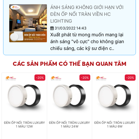
ÁNH SÁNG KHÔNG GIỚI HẠN VỚI
ĐÈN ỐP NỔI TRÀN VIỀN HC
LIGHTING
31/03/2022 14:43
Xuất phát từ mong muốn mang lại
ánh sáng "vô cực" cho không gian
chiếu sáng, các kỹ sư điện c..
CÁC SẢN PHẨM CÓ THỂ BẠN QUAN TÂM
-20%
-20%
-20%
ĐÈN ỐP NỔI TRÒN LUXURY
ĐÈN ỐP NỔI TRÒN LUXURY
ĐÈN ỐP NỔI TRÒN LUXURY
1 MÀU 12W
1 MÀU 24W
1 MÀU 6W