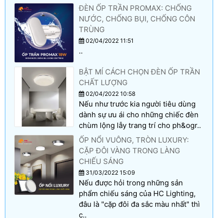
ĐÈN ỐP TRẦN PROMAX: CHỐNG
NƯỚC, CHỐNG BỤI, CHỐNG CÔN
TRÙNG
02/04/2022 11:51
..
BẬT MÍ CÁCH CHỌN ĐÈN ỐP TRẦN
CHẤT LƯỢNG
02/04/2022 10:58
Nếu như trước kia người tiêu dùng
dành sự ưu ái cho những chiếc đèn
chùm lộng lẫy trang trí cho ph&ogr..
ỐP NỔI VUÔNG, TRÒN LUXURY:
CẶP ĐÔI VÀNG TRONG LÀNG
CHIẾU SÁNG
31/03/2022 15:09
Nếu được hỏi trong những sản
phẩm chiếu sáng của HC Lighting,
đâu là "cặp đôi đa sắc màu nhất" thì
c..