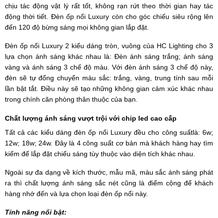
chịu tác động vật lý rất tốt, không rạn rứt theo thời gian hay tác
động thời tiết. Đèn ốp nổi Luxury còn cho góc chiếu siêu rộng lên
đến 120 độ bừng sáng mọi không gian lắp đặt.
Đèn ốp nổi Luxury 2 kiểu dáng tròn, vuông của HC Lighting cho 3
lựa chọn ánh sáng khác nhau là: Đèn ánh sáng trắng; ánh sáng
vàng và ánh sáng 3 chế độ màu. Với đèn ánh sáng 3 chế độ này,
đèn sẽ tự đổng chuyển màu sắc: trắng, vàng, trung tính sau mỗi
lần bật tắt. Điều này sẽ tạo những không gian cảm xúc khác nhau
trong chính căn phòng thân thuộc của bạn.
Chất lượng ánh sáng vượt trội với chip led cao cấp
Tất cả các kiểu dáng đèn ốp nổi Luxury đều cho công suấtlà: 6w;
12w; 18w; 24w. Đây là 4 công suất cơ bản mà khách hàng hay tìm
kiếm để lắp đặt chiếu sáng tùy thuộc vào diện tích khác nhau.
Ngoài sự đa dạng về kích thước, mẫu mã, màu sắc ánh sáng phát
ra thì chất lượng ánh sáng sắc nét cũng là điểm cộng để khách
hàng nhớ đến và lựa chọn loại đèn ốp nổi này.
Tính năng nổi bật: