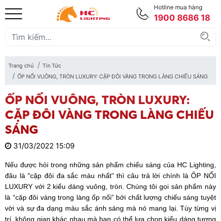
Hotline mua hàng
1900 8686 18
Trang chủ
Tin Tức
ỐP NỔI VUÔNG, TRÒN LUXURY: CẶP ĐÔI VÀNG TRONG LÀNG CHIẾU SÁNG
ỐP NỔI VUÔNG, TRÒN LUXURY:
CẶP ĐÔI VÀNG TRONG LÀNG CHIẾU
SÁNG
31/03/2022 15:09
Nếu được hỏi trong những sản phẩm chiếu sáng của HC Lighting,
đâu là "cặp đôi đa sắc màu nhất" thì câu trả lời chính là ỐP NỔI
LUXURY với 2 kiểu dáng vuông, tròn. Chúng tôi gọi sản phẩm này
là “cặp đôi vàng trong làng ốp nổi” bởi chất lượng chiếu sáng tuyệt
vời và sự đa dạng màu sắc ánh sáng mà nó mang lại. Tùy từng vị
trí, không gian khác nhau mà bạn có thể lựa chọn kiểu dáng tương