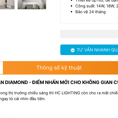
Thiết kế ốp nổi, dễ dàn
Công suất: 14W, 18W, 
Bảo vệ 24 tháng
TƯ VẤN NHANH
QU
Thông số kỹ thuật
N DIAMOND - ĐIỂM NHẤN MỚI CHO KHÔNG GIAN 
ong thị trường chiếu sáng thì HC LIGHTING còn cho ra mắt chiế
gay từ cái nhìn đầu tiên.