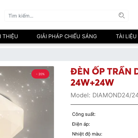
I THIỆU
GIẢI PHÁP CHIẾU SÁNG
TÀI LIỆU
ĐÈN ỐP TRẦN 
- 20%
24W+24W
Model:
DIAMOND24/2
Công suất:
Điện áp:
Nhiệt độ màu: