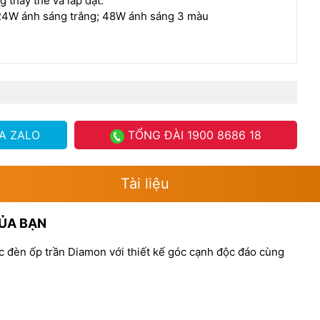
g thay thế và lắp đặt.
24W ánh sáng trắng; 48W ánh sáng 3 màu
A ZALO
TỔNG ĐÀI
1900 8686 18
Tài liệu
CỦA BẠN
c đèn ốp trần Diamon với thiết kế góc cạnh độc đáo cùng