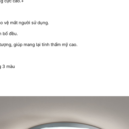
ng cực cao.+
o vệ mắt người sử dụng.
n bổ đều.
tượng, giúp mang lại tính thẩm mỹ cao.
g 3 màu