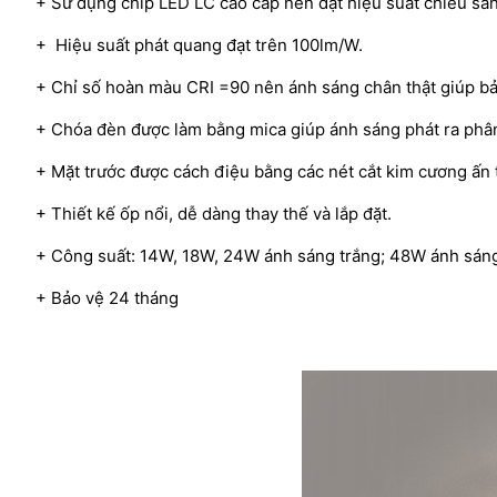
+ Sử dụng chip LED LC cao cấp nên đạt hiệu suất chiếu sá
+ Hiệu suất phát quang đạt trên 100lm/W.
+ Chỉ số hoàn màu CRI =90 nên ánh sáng chân thật giúp bả
+ Chóa đèn được làm bằng mica giúp ánh sáng phát ra phâ
+ Mặt trước được cách điệu bằng các nét cắt kim cương ấn 
+ Thiết kế ốp nổi, dễ dàng thay thế và lắp đặt.
+ Công suất: 14W, 18W, 24W ánh sáng trắng; 48W ánh sán
+ Bảo vệ 24 tháng