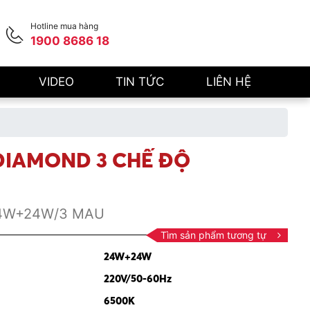
Hotline mua hàng
1900 8686 18
VIDEO
TIN TỨC
LIÊN HỆ
DIAMOND 3 CHẾ ĐỘ
4W+24W/3 MAU
Tìm sản phẩm tương tự
24W+24W
220V/50-60Hz
6500K