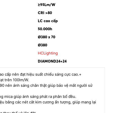
≥95Lm/W
CRI >80
LC cao cấp
50.000h
Ø380 x 70
Ø380
HCLighting
DIAMOND24+24
o cấp nên đạt hiệu suất chiếu sáng cực cao.+
ạt trên 100lm/W.
90 nên ánh sáng chân thật giúp bảo vệ mắt người sử
g mica giúp ánh sáng phát ra phân bổ đều.
ệu bằng các nét cắt kim cương ấn tượng, giúp mang lại