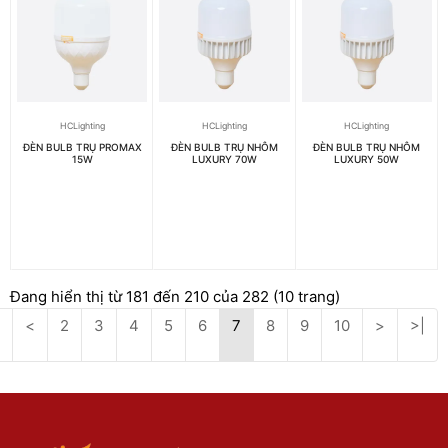
HCLighting
HCLighting
HCLighting
ĐÈN BULB TRỤ PROMAX
ĐÈN BULB TRỤ NHÔM
ĐÈN BULB TRỤ NHÔM
15W
LUXURY 70W
LUXURY 50W
Đang hiển thị từ 181 đến 210 của 282 (10 trang)
<
2
3
4
5
6
7
8
9
10
>
>|