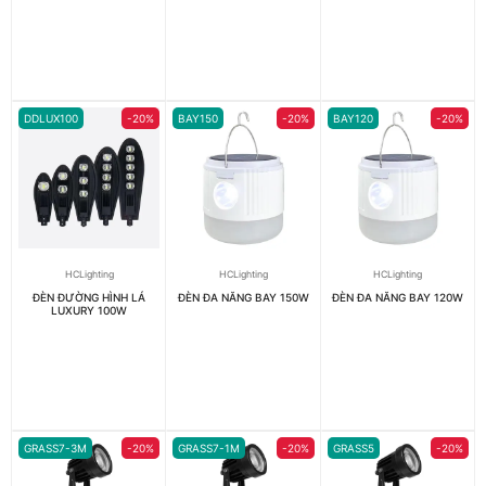
DDLUX100
-20%
BAY150
-20%
BAY120
-20%
HCLighting
HCLighting
HCLighting
ĐÈN ĐƯỜNG HÌNH LÁ
ĐÈN ĐA NĂNG BAY 150W
ĐÈN ĐA NĂNG BAY 120W
LUXURY 100W
GRASS7-3M
-20%
GRASS7-1M
-20%
GRASS5
-20%