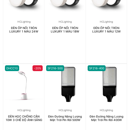
HCLighting
HCLighting
HCLighting
ĐÈN ỐP NỔI TRÒN
ĐÈN ỐP NỔI TRÒN
ĐÈN ỐP NỔI TRÒN
LUXURY 1 MÀU 24W
LUXURY 1 MÀU 18W
LUXURY 1 MÀU 12W
DHCC10
-20%
SF216-500
SF216-400
HCLighting
HCLighting
HCLighting
ĐÈN HỌC CHỐNG CẬN
Đèn Đường Năng Lượng
Đèn Đường Năng Lượng
10W 3 CHẾ ĐỘ ÁNH SÁNG
Mặt Trời Pin Rời 500W
Mặt Trời Pin Rời 400W