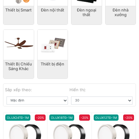
Thiết bị Smart
Đèn nội thất
Đèn ngoại
Đèn nhà
thất
xưởng
Thiết Bị Chiếu
Thiết bị điện
Sáng Khác
Sắp xếp theo:
Hiển thị:
OLUX24TĐ-1M
-20%
OLUX18TĐ-1M
-20%
OLUX12TĐ-1M
-20%