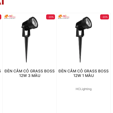
I
%
-20%
-20%
S
ĐÈN CẮM CỎ GRASS BOSS
ĐÈN CẮM CỎ GRASS BOSS
12W 3 MÀU
12W 1 MÀU
HCLighting