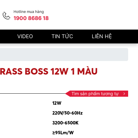
Hotline mua hàng
1900 8686 18
VIDEO
TIN TỨC
LIÊN HỆ
RASS BOSS 12W 1 MÀU
Tìm sản phẩm tương tự
12W
220V/50-60Hz
3200-6500K
≥95Lm/W