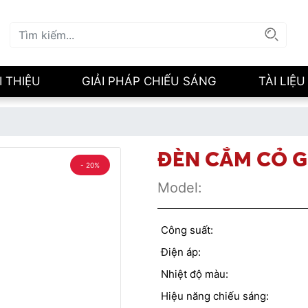
I THIỆU
GIẢI PHÁP CHIẾU SÁNG
TÀI LIỆU
ĐÈN CẮM CỎ G
- 20%
Model:
Công suất:
Điện áp:
Nhiệt độ màu:
Hiệu năng chiếu sáng: