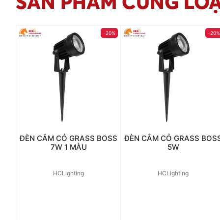
SẢN PHẨM CÙNG LOẠ
-20%
-20
ĐÈN CẮM CỎ GRASS BOSS
ĐÈN CẮM CỎ GRASS BOS
7W 1 MÀU
5W
HCLighting
HCLighting