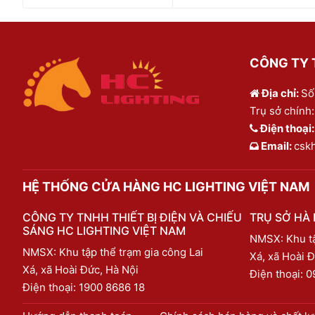
CÔNG TY T
Địa chỉ:
Số
Trụ sở chính:
Điện thoại
Email:
csk
HỆ THỐNG CỬA HÀNG HC LIGHTING VIỆT NAM
CÔNG TY TNHH THIẾT BỊ ĐIỆN VÀ CHIẾU
TRỤ SỞ HÀ 
SÁNG HC LIGHTING VIỆT NAM
NMSX: Khu tậ
NMSX: Khu tập thể trạm gia công Lai
Xá, xã Hoài Đ
Xá, xã Hoài Đức, Hà Nội
Điện thoại:
0
Điện thoại:
1900 8686 18