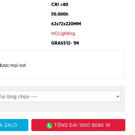
CRI >80
50.000h
62x72x220MM
HCLighting
GRASS12- 1M
được mọi nơi
A ZALO
TỔNG ĐÀI
1900 8686 18