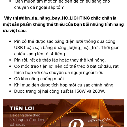
Bạn muốn tìm một chiếc đèn để chiếu sáng cho
chuyến dã ngoại sắp tới?
Vậy thì #đèn_đa_năng_bay_HC_LIGHTING chắc chắn là
một sản phẩm không thể thiếu của bạn bởi những tính năng
ưu việt sau:
Pin có thể được sạc bằng điện lưới thông qua cổng
USB hoặc sạc bằng #năng_lượng_mặt_trời. Thời gian
chiếu sáng lên tới 4 tiếng.
Pin rời, rất dễ tháo lắp hoặc thay thế khi hỏng.
Có móc treo tiện lợi nên có thể treo ở bất cứ đâu, rất
thích hợp với các chuyến dã ngoại ngoài trời.
Có khả năng chống muỗi.
Khi mua đèn được tích hợp một củ sạc chính hãng.
Được trang bị hai công suất là 150W và 200W.