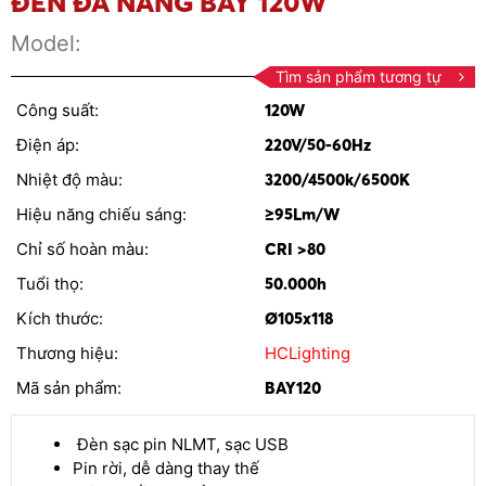
ĐÈN ĐA NĂNG BAY 120W
Model:
Tìm sản phẩm tương tự
Công suất:
120W
Điện áp:
220V/50-60Hz
Nhiệt độ màu:
3200/4500k/6500K
Hiệu năng chiếu sáng:
≥95Lm/W
Chỉ số hoàn màu:
CRI >80
Tuổi thọ:
50.000h
Kích thước:
Ø105x118
Thương hiệu:
HCLighting
Mã sản phẩm:
BAY120
Đèn sạc pin NLMT, sạc USB
Pin rời, dễ dàng thay thế