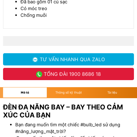
Đã bao gồm 01 củ sạc
Có móc treo
Chống muỗi
TƯ VẤN NHANH
QUA ZALO
TỔNG ĐÀI
1900 8686 18
Mô tả
Thông số kỹ thuật
Tài liệu
ĐÈN ĐA NĂNG BAY – BAY THEO CẢM
XÚC CỦA BẠN
Bạn đang muốn tìm một chiếc #bulb_led sử dụng
#năng_lượng_mặt_trời?