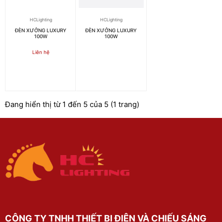
HCLighting
HCLighting
ĐÈN XƯỞNG LUXURY
ĐÈN XƯỞNG LUXURY
100W
100W
Liên hệ
Đang hiển thị từ 1 đến 5 của 5 (1 trang)
CÔNG TY TNHH THIẾT BỊ ĐIỆN VÀ CHIẾU SÁNG