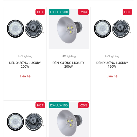
HOT
DX-LUX-200
-20%
HOT
HCLighting
HCLighting
HCLighting
ĐÈN XƯỞNG LUXURY
ĐÈN XƯỞNG LUXURY
ĐÈN XƯỞNG LUXURY
200W
200W
150W
Liên hệ
Liên hệ
HOT
DX-LUX-100
-20%