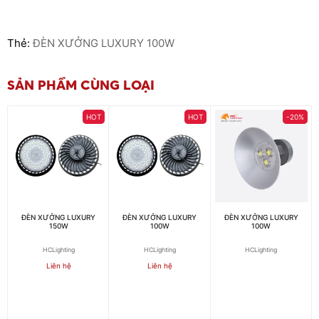
Thẻ:
ĐÈN XƯỞNG LUXURY 100W
SẢN PHẨM CÙNG LOẠI
HOT
HOT
-20%
ĐÈN XƯỞNG LUXURY
ĐÈN XƯỞNG LUXURY
ĐÈN XƯỞNG LUXURY
150W
100W
100W
HCLighting
HCLighting
HCLighting
Liên hệ
Liên hệ