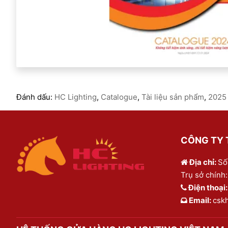
Đánh dấu:
HC Lighting
,
Catalogue
,
Tài liệu sản phẩm
,
2025
CÔNG TY T
Địa chỉ:
Số
Trụ sở chính:
Điện thoại
Email:
csk