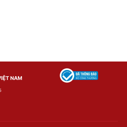
VIỆT NAM
5