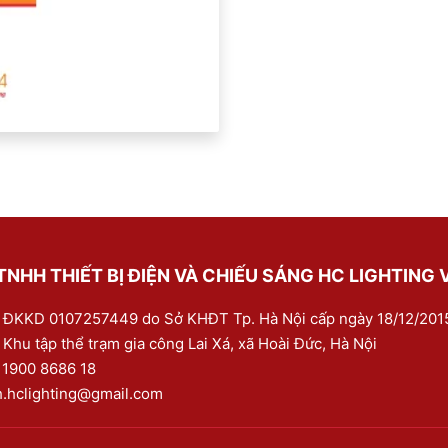
NHH THIẾT BỊ ĐIỆN VÀ CHIẾU SÁNG HC LIGHTING 
 ĐKKD 0107257449 do Sở KHĐT Tp. Hà Nội cấp ngày 18/12/201
 Khu tập thể trạm gia công Lai Xá, xã Hoài Đức, Hà Nội
:
1900 8686 18
h.hclighting@gmail.com