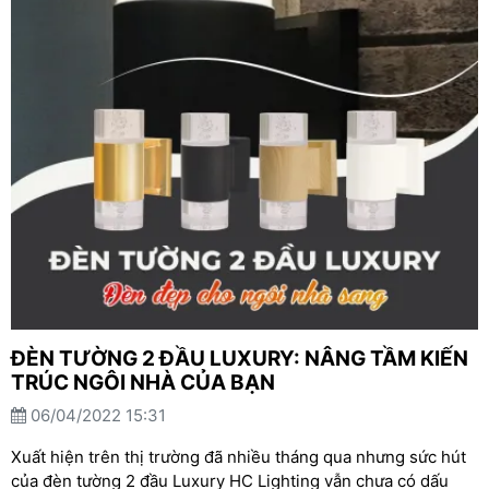
ĐÈN TƯỜNG 2 ĐẦU LUXURY: NÂNG TẦM KIẾN
TRÚC NGÔI NHÀ CỦA BẠN
06/04/2022 15:31
Xuất hiện trên thị trường đã nhiều tháng qua nhưng sức hút
của đèn tường 2 đầu Luxury HC Lighting vẫn chưa có dấu