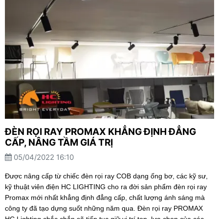
ĐÈN RỌI RAY PROMAX KHẲNG ĐỊNH ĐẲNG
CẤP, NÂNG TẦM GIÁ TRỊ
05/04/2022 16:10
Được nâng cấp từ chiếc đèn rọi ray COB dạng ống bơ, các kỹ sư,
kỹ thuật viên điện HC LIGHTING cho ra đời sản phẩm đèn rọi ray
Promax mới nhất khẳng định đẳng cấp, chất lượng ánh sáng mà
công ty đã tạo dựng suốt những năm qua. Đèn rọi ray PROMAX