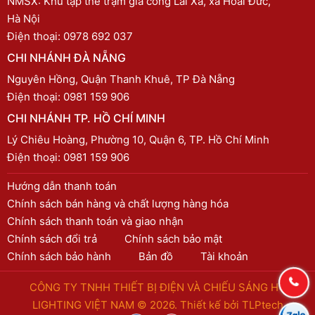
NMSX: Khu tập thể trạm gia công Lai Xá, xã Hoài Đức,
Hà Nội
Điện thoại:
0978 692 037
CHI NHÁNH ĐÀ NẴNG
Nguyên Hồng, Quận Thanh Khuê, TP Đà Nẵng
Điện thoại:
0981 159 906
CHI NHÁNH TP. HỒ CHÍ MINH
Lý Chiêu Hoàng, Phường 10, Quận 6, TP. Hồ Chí Minh
Điện thoại:
0981 159 906
Hướng dẫn thanh toán
Chính sách bán hàng và chất lượng hàng hóa
Chính sách thanh toán và giao nhận
Chính sách đổi trả
Chính sách bảo mật
Chính sách bảo hành
Bản đồ
Tài khoản
CÔNG TY TNHH THIẾT BỊ ĐIỆN VÀ CHIẾU SÁNG HC
LIGHTING VIỆT NAM © 2026. Thiết kế bởi
TLPtech