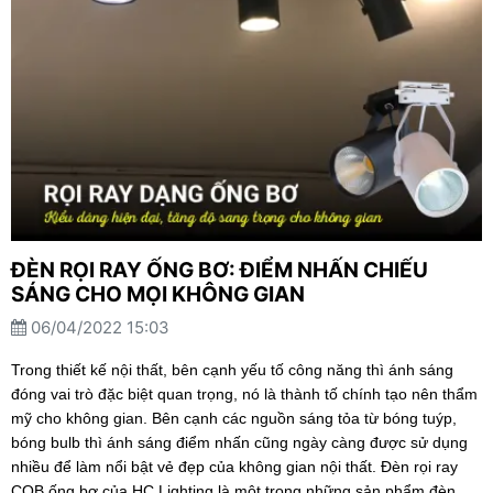
ĐÈN RỌI RAY ỐNG BƠ: ĐIỂM NHẤN CHIẾU
SÁNG CHO MỌI KHÔNG GIAN
06/04/2022 15:03
Trong thiết kế nội thất, bên cạnh yếu tố công năng thì ánh sáng
đóng vai trò đặc biệt quan trọng, nó là thành tố chính tạo nên thẩm
mỹ cho không gian. Bên cạnh các nguồn sáng tỏa từ bóng tuýp,
bóng bulb thì ánh sáng điểm nhấn cũng ngày càng được sử dụng
nhiều để làm nổi bật vẻ đẹp của không gian nội thất. Đèn rọi ray
COB ống bơ của HC Lighting là một trong những sản phẩm đèn