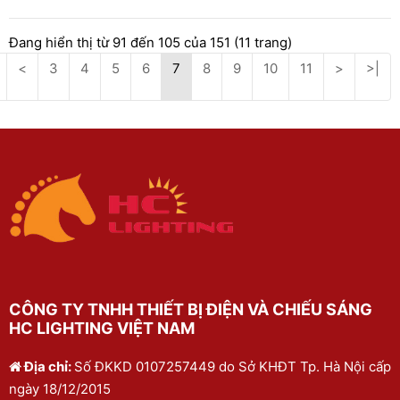
Đang hiển thị từ 91 đến 105 của 151 (11 trang)
<
3
4
5
6
7
8
9
10
11
>
>|
CÔNG TY TNHH THIẾT BỊ ĐIỆN VÀ CHIẾU SÁNG
HC LIGHTING VIỆT NAM
Địa chỉ:
Số ĐKKD 0107257449 do Sở KHĐT Tp. Hà Nội cấp
ngày 18/12/2015