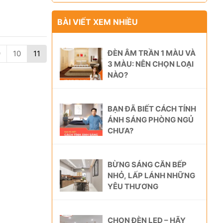
BÀI VIẾT XEM NHIỀU
ĐÈN ÂM TRẦN 1 MÀU VÀ
9
10
11
3 MÀU: NÊN CHỌN LOẠI
NÀO?
BẠN ĐÃ BIẾT CÁCH TÍNH
ÁNH SÁNG PHÒNG NGỦ
CHƯA?
BỪNG SÁNG CĂN BẾP
NHỎ, LẤP LÁNH NHỮNG
YÊU THƯƠNG
CHỌN ĐÈN LED – HÃY