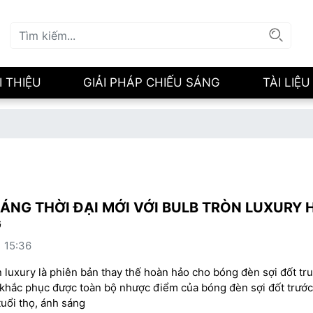
I THIỆU
GIẢI PHÁP CHIẾU SÁNG
TÀI LIỆU
ÁNG THỜI ĐẠI MỚI VỚI BULB TRÒN LUXURY 
G
 15:36
 luxury là phiên bản thay thế hoàn hảo cho bóng đèn sợi đốt tr
 khắc phục được toàn bộ nhược điểm của bóng đèn sợi đốt trước
tuổi thọ, ánh sáng