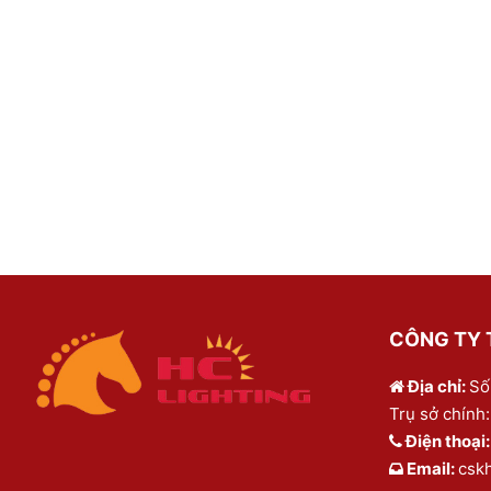
CÔNG TY T
Địa chỉ:
Số
Trụ sở chính:
Điện thoại
Email:
csk