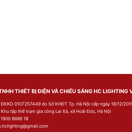
NHH THIẾT BỊ ĐIỆN VÀ CHIẾU SÁNG HC LIGHTING 
 ĐKKD 0107257449 do Sở KHĐT Tp. Hà Nội cấp ngày 18/12/201
 Khu tập thể trạm gia công Lai Xá, xã Hoài Đức, Hà Nội
:
1900 8686 18
h.hclighting@gmail.com