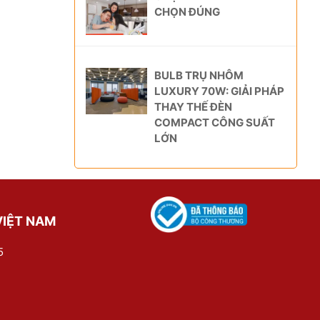
CHỌN ĐÚNG
BULB TRỤ NHÔM
LUXURY 70W: GIẢI PHÁP
THAY THẾ ĐÈN
COMPACT CÔNG SUẤT
LỚN
VIỆT NAM
5