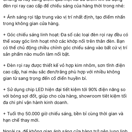
đèn rọi ray cao cấp để chiếu sáng của hàng thời trong nhé:
+ Ánh sáng rọi tập trung vào vị trí nhất định, tạo điểm nhấn
trong không gian cửa hàng.
+ Góc chiếu sáng linh hoạt: Đa số các loại đèn rọi ray đều có
thể xoay góc linh hoạt nhờ các khớp nối trên thân đèn. Bạn
có thể chủ động chiều chỉnh góc chiếu sáng vào bất cứ vị trí
sản phẩm nào muốn làm nổi bật.
+ Đèn rọi ray được thiết kế vỏ hợp kim nhôm, sơn tĩnh điện
cao cấp, hai màu sắc đen/trắng phù hợp với nhiều không
gian từ sang trọng đến cổ điển huyền bí.
+ Sử dụng chip LED hiện đại tiết kiệm tới 90% điện năng so
với bóng sợi đốt, giúp cho cửa hàng, showroom tiêt kiệm tối
đa chi phí vận hành kinh doanh.
+ Tuổi thọ 50.000 giờ chiếu sáng, bền bỉ cùng thời gian và
hạn chế thay mới.
Ngoài ra, để không gian ánh sáng cửa hàng trở nên lung linh