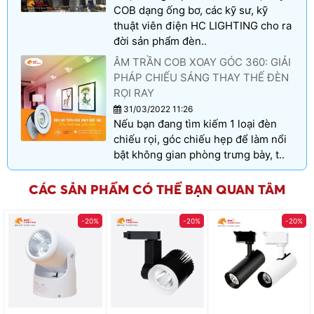
COB dạng ống bơ, các kỹ sư, kỹ
thuật viên điện HC LIGHTING cho ra
đời sản phẩm đèn..
ÂM TRẦN COB XOAY GÓC 360: GIẢI
PHÁP CHIẾU SÁNG THAY THẾ ĐÈN
RỌI RAY
31/03/2022 11:26
Nếu bạn đang tìm kiếm 1 loại đèn
chiếu rọi, góc chiếu hẹp để làm nổi
bật không gian phòng trưng bày, t..
CÁC SẢN PHẨM CÓ THỂ BẠN QUAN TÂM
-20%
-20%
-20%