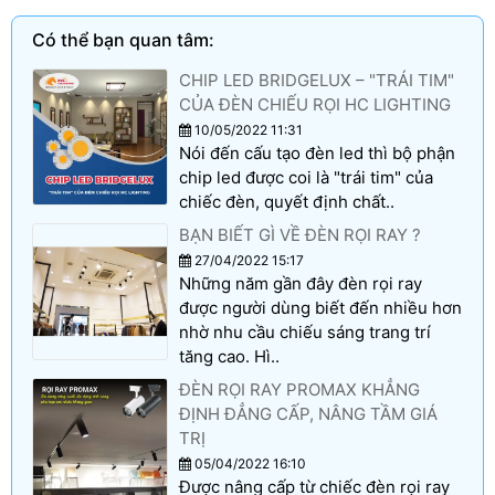
Có thể bạn quan tâm:
CHIP LED BRIDGELUX – "TRÁI TIM"
CỦA ĐÈN CHIẾU RỌI HC LIGHTING
10/05/2022 11:31
Nói đến cấu tạo đèn led thì bộ phận
chip led được coi là "trái tim" của
chiếc đèn, quyết định chất..
BẠN BIẾT GÌ VỀ ĐÈN RỌI RAY ?
27/04/2022 15:17
Những năm gần đây đèn rọi ray
được người dùng biết đến nhiều hơn
nhờ nhu cầu chiếu sáng trang trí
tăng cao. Hì..
ĐÈN RỌI RAY PROMAX KHẲNG
ĐỊNH ĐẲNG CẤP, NÂNG TẦM GIÁ
TRỊ
05/04/2022 16:10
Được nâng cấp từ chiếc đèn rọi ray