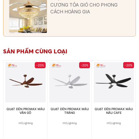
CƯƠNG TỎA GIÓ CHO PHONG
CÁCH HOÀNG GIA
SẢN PHẨM CÙNG LOẠI
-20%
-20%
-20%
QUẠT ĐÈN PROMAX MÀU
QUẠT ĐÈN PROMAX MÀU
QUẠT ĐÈN PROMAX MÀU
VÂN GỖ
TRẮNG
NÂU CAFE
HCLighting
HCLighting
HCLighting