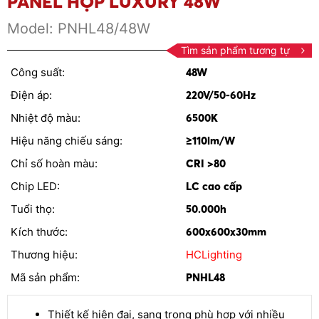
PANEL HỘP LUXURY 48W
Model:
PNHL48/48W
Tìm sản phẩm tương tự
Công suất:
48W
Điện áp:
220V/50-60Hz
Nhiệt độ màu:
6500K
Hiệu năng chiếu sáng:
≥110lm/W
Chỉ số hoàn màu:
CRI >80
Chip LED:
LC cao cấp
Tuổi thọ:
50.000h
Kích thước:
600x600x30mm
Thương hiệu:
HCLighting
Mã sản phẩm:
PNHL48
Thiết kế hiện đại, sang trọng phù hợp với nhiều