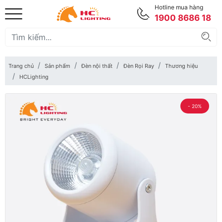
Hotline mua hàng
1900 8686 18
Trang chủ
Sản phẩm
Đèn nội thất
Đèn Rọi Ray
Thương hiệu
HCLighting
- 20%