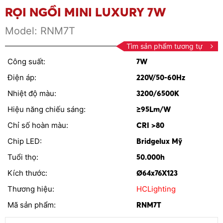
RỌI NGỒI MINI LUXURY 7W
Model:
RNM7T
Tìm sản phẩm tương tự
Công suất:
7W
Điện áp:
220V/50-60Hz
Nhiệt độ màu:
3200/6500K
Hiệu năng chiếu sáng:
≥95Lm/W
Chỉ số hoàn màu:
CRI >80
Chip LED:
Bridgelux Mỹ
Tuổi thọ:
50.000h
Kích thước:
Ø64x76X123
Thương hiệu:
HCLighting
Mã sản phẩm:
RNM7T