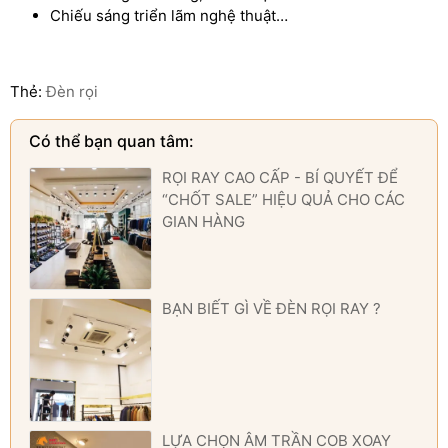
Chiếu sáng triển lãm nghệ thuật…
Thẻ:
Đèn rọi
Có thể bạn quan tâm:
RỌI RAY CAO CẤP - BÍ QUYẾT ĐỂ
“CHỐT SALE” HIỆU QUẢ CHO CÁC
GIAN HÀNG
BẠN BIẾT GÌ VỀ ĐÈN RỌI RAY ?
LỰA CHỌN ÂM TRẦN COB XOAY