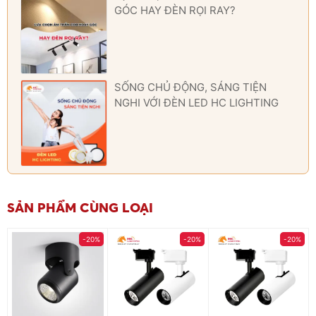
GÓC HAY ĐÈN RỌI RAY?
SỐNG CHỦ ĐỘNG, SÁNG TIỆN
NGHI VỚI ĐÈN LED HC LIGHTING
SẢN PHẨM CÙNG LOẠI
-20%
-20%
-20%