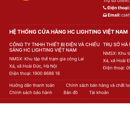
Trụ sở chính:
Điện thoại
Email:
csk
HỆ THỐNG CỬA HÀNG HC LIGHTING VIỆT NAM
CÔNG TY TNHH THIẾT BỊ ĐIỆN VÀ CHIẾU
TRỤ SỞ HÀ 
SÁNG HC LIGHTING VIỆT NAM
NMSX: Khu tậ
NMSX: Khu tập thể trạm gia công Lai
Xá, xã Hoài Đ
Xá, xã Hoài Đức, Hà Nội
Điện thoại:
0
Điện thoại:
1900 8686 18
Hướng dẫn thanh toán
Chính sách bán hàng và chất l
Chính sách bảo hành
Bản đồ
Tài khoản
CÔNG TY TNHH THIẾT BỊ ĐIỆN VÀ CHIẾU SÁNG HC LIGHTIN