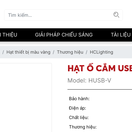
I THIỆU
GIẢI PHÁP CHIẾU SÁNG
TÀI LIỆU
Hạt thiết bị màu vàng
Thương hiệu
HCLighting
HẠT Ổ CẮM US
Model:
HUSB-V
Bảo hành:
Điện áp:
Chất liệu:
Thương hiệu: