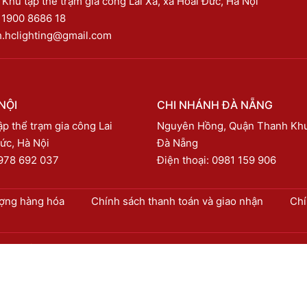
 Khu tập thể trạm gia công Lai Xá, xã Hoài Đức, Hà Nội
:
1900 8686 18
h.hclighting@gmail.com
NỘI
CHI NHÁNH ĐÀ NẴNG
p thể trạm gia công Lai
Nguyên Hồng, Quận Thanh Kh
ức, Hà Nội
Đà Nẵng
978 692 037
Điện thoại:
0981 159 906
ượng hàng hóa
Chính sách thanh toán và giao nhận
Chí
G VIỆT NAM © 2026. Thiết kế bởi
TLPtech