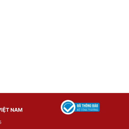
VIỆT NAM
5