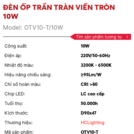
ĐÈN ỐP TRẦN TRÀN VIỀN TRÒN
10W
Model:
OTV10-T/10W
Tìm sản phẩm tương tự
Công suất:
10W
Điện áp:
220V/50-60Hz
Nhiệt độ màu:
3200K - 6500K
Hiệu năng chiếu sáng:
≥95Lm/W
Chỉ số hoàn màu:
CRI >80
Chip LED:
LC cao cấp
Tuổi thọ:
50.000h
Kích thước:
D90x47
Thương hiệu:
HCLighting
Mã sản phẩm:
OTV10-T