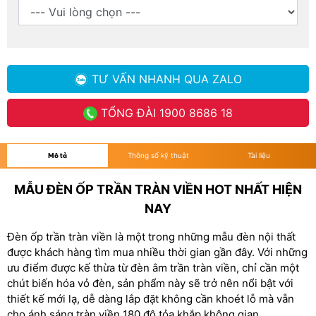
TƯ VẤN NHANH
QUA ZALO
TỔNG ĐÀI
1900 8686 18
Mô tả
Thông số kỹ thuật
Tài liệu
MẪU ĐÈN ỐP TRẦN TRÀN VIỀN HOT NHẤT HIỆN
NAY
Đèn ốp trần tràn viền là một trong những mẫu đèn nội thất
được khách hàng tìm mua nhiều thời gian gần đây. Với những
ưu điểm được kế thừa từ đèn âm trần tràn viền, chỉ cần một
chút biến hóa vỏ đèn, sản phẩm này sẽ trở nên nổi bật với
thiết kế mới lạ, dễ dàng lắp đặt không cần khoét lỗ mà vẫn
cho ánh sáng tràn viền 180 độ tỏa khắp không gian.