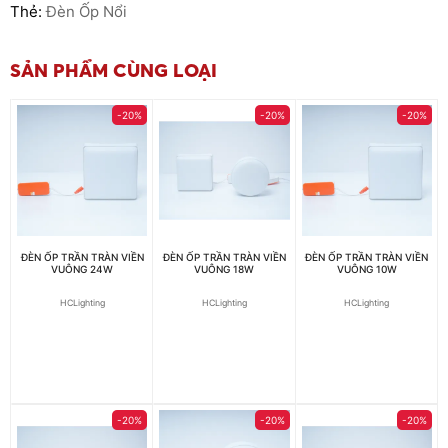
Thẻ:
Đèn Ốp Nổi
SẢN PHẨM CÙNG LOẠI
-20%
-20%
-20%
ĐÈN ỐP TRẦN TRÀN VIỀN
ĐÈN ỐP TRẦN TRÀN VIỀN
ĐÈN ỐP TRẦN TRÀN VIỀN
VUÔNG 24W
VUÔNG 18W
VUÔNG 10W
HCLighting
HCLighting
HCLighting
-20%
-20%
-20%