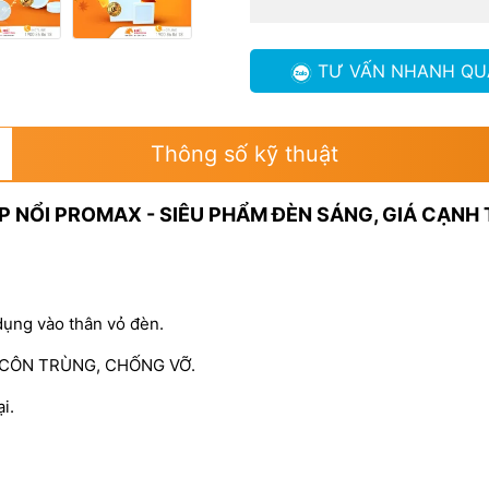
TƯ VẤN NHANH
QU
Thông số kỹ thuật
P NỔI PROMAX - SIÊU PHẨM ĐÈN SÁNG, GIÁ CẠNH
dụng vào thân vỏ đèn.
G CÔN TRÙNG, CHỐNG VỠ.
i.