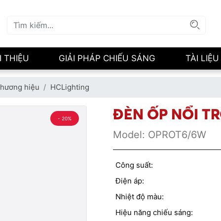
I THIỆU
GIẢI PHÁP CHIẾU SÁNG
TÀI LIỆU
hương hiệu
HCLighting
ĐÈN ỐP NỔI T
- 20%
Model:
OPROT6/6W
Công suất:
Điện áp:
Nhiệt độ màu:
Hiệu năng chiếu sáng: