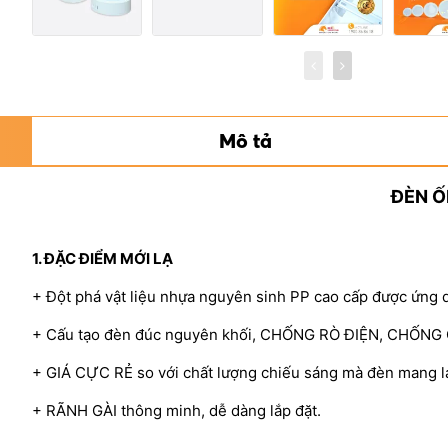
Mô tả
ĐÈN Ố
1. ĐẶC ĐIỂM MỚI LẠ
+ Đột phá vật liệu nhựa nguyên sinh PP cao cấp được ứng 
+ Cấu tạo đèn đúc nguyên khối, CHỐNG RÒ ĐIỆN, CHỐN
+ GIÁ CỰC RẺ so với chất lượng chiếu sáng mà đèn mang lạ
+ RÃNH GÀI thông minh, dễ dàng lắp đặt.