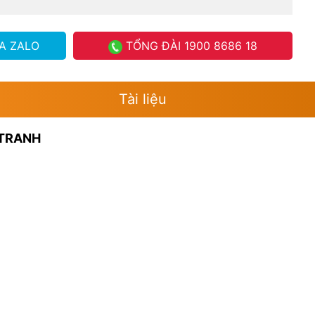
A ZALO
TỔNG ĐÀI
1900 8686 18
Tài liệu
 TRANH