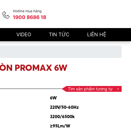
Hotline mua hàng
1900 8686 18
VIDEO
TIN TỨC
LIÊN HỆ
RÒN PROMAX 6W
Tìm sản phẩm tương tự
6W
220V/50-60Hz
3200/6500k
≥95Lm/W