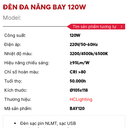
ĐÈN ĐA NĂNG BAY 120W
Model:
Tìm sản phẩm tương tự
Công suất:
120W
Điện áp:
220V/50-60Hz
Nhiệt độ màu:
3200/4500k/6500K
Hiệu năng chiếu sáng:
≥95Lm/W
Chỉ số hoàn màu:
CRI >80
Tuổi thọ:
50.000h
Kích thước:
Ø105x118
Thương hiệu:
HCLighting
Mã sản phẩm:
BAY120
Đèn sạc pin NLMT, sạc USB