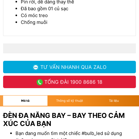
Pin rời, dễ dàng thay thế
Đã bao gồm 01 củ sạc
Có móc treo
Chống muỗi
TƯ VẤN NHANH
QUA ZALO
TỔNG ĐÀI
1900 8686 18
Mô tả
Thông số kỹ thuật
Tài liệu
ĐÈN ĐA NĂNG BAY – BAY THEO CẢM
XÚC CỦA BẠN
Bạn đang muốn tìm một chiếc #bulb_led sử dụng