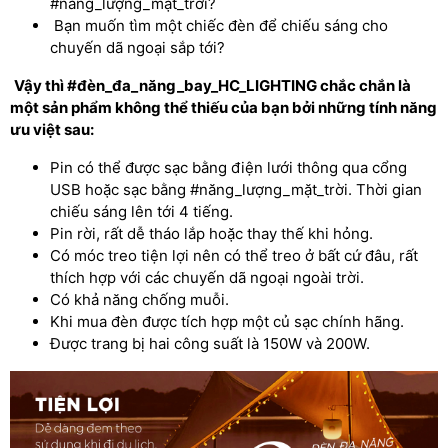
#năng_lượng_mặt_trời?
Bạn muốn tìm một chiếc đèn để chiếu sáng cho
chuyến dã ngoại sắp tới?
Vậy thì #đèn_đa_năng_bay_HC_LIGHTING chắc chắn là
một sản phẩm không thể thiếu của bạn bởi những tính năng
ưu việt sau:
Pin có thể được sạc bằng điện lưới thông qua cổng
USB hoặc sạc bằng #năng_lượng_mặt_trời. Thời gian
chiếu sáng lên tới 4 tiếng.
Pin rời, rất dễ tháo lắp hoặc thay thế khi hỏng.
Có móc treo tiện lợi nên có thể treo ở bất cứ đâu, rất
thích hợp với các chuyến dã ngoại ngoài trời.
Có khả năng chống muỗi.
Khi mua đèn được tích hợp một củ sạc chính hãng.
Được trang bị hai công suất là 150W và 200W.