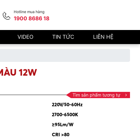
Hotline mua hàng
1900 8686 18
VIDEO
TIN TỨC
LIÊN HỆ
 MÀU 12W
Tìm sản phẩm tương tự
220V/50-60Hz
2700-6500K
≥95Lm/W
CRI >80