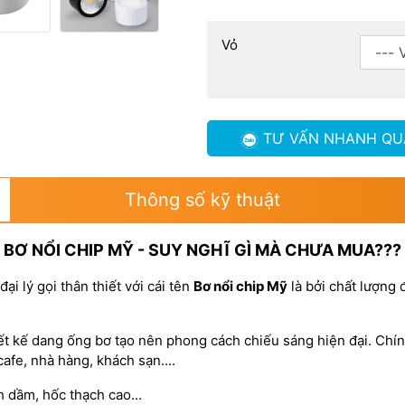
Vỏ
TƯ VẤN NHANH
QU
Thông số kỹ thuật
BƠ NỔI CHIP MỸ - SUY NGHĨ GÌ MÀ CHƯA MUA???
i lý gọi thân thiết với cái tên
Bơ nổi chip Mỹ
là bởi chất lượng 
ết kế dang ống bơ tạo nên phong cách chiếu sáng hiện đại. Chín
afe, nhà hàng, khách sạn....
 dầm, hốc thạch cao...