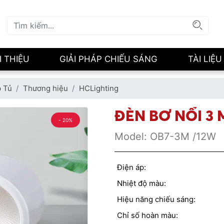
I THIỆU
GIẢI PHÁP CHIẾU SÁNG
TÀI LIỆU
p Tủ
Thương hiệu
HCLighting
ĐÈN BƠ NỔI 3
- 20%
Model:
OB7-3M /12W
Điện áp:
Nhiệt độ màu:
Hiệu năng chiếu sáng:
Chỉ số hoàn màu: