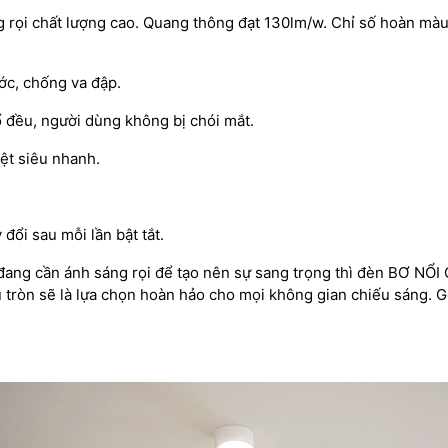
 rọi chất lượng cao. Quang thông đạt 130lm/w. Chỉ số hoàn màu
ớc, chống va đập.
 đều, người dùng không bị chói mắt.
ệt siêu nhanh.
đổi sau mỗi lần bật tắt.
đang cần ánh sáng rọi để tạo nên sự sang trọng thì đèn BƠ NỔ
ụ tròn sẽ là lựa chọn hoàn hảo cho mọi không gian chiếu sáng. 