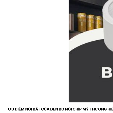
ƯU ĐIỂM NỔI BẬT CỦA ĐÈN BƠ NỔI CHÍP MỸ THƯƠNG HIỆ