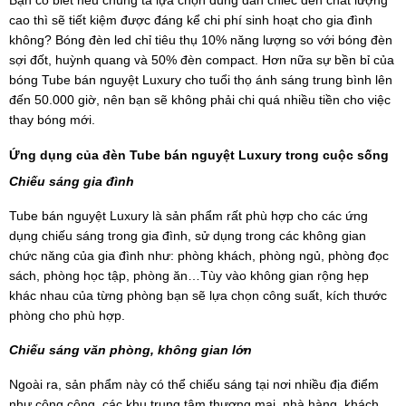
Bạn có biết nếu chúng ta lựa chọn đúng đắn chiếc đèn chất lượng
cao thì sẽ tiết kiệm được đáng kể chi phí sinh hoạt cho gia đình
không? Bóng đèn led chỉ tiêu thụ 10% năng lượng so với bóng đèn
sợi đốt, huỳnh quang và 50% đèn compact. Hơn nữa sự bền bỉ của
bóng Tube bán nguyệt Luxury cho tuổi thọ ánh sáng trung bình lên
đến 50.000 giờ, nên bạn sẽ không phải chi quá nhiều tiền cho việc
thay bóng mới.
Ứng dụng của đèn Tube bán nguyệt Luxury trong cuộc sống
Chiếu sáng gia đình
Tube bán nguyệt Luxury là sản phẩm rất phù hợp cho các ứng
dụng chiếu sáng trong gia đình, sử dụng trong các không gian
chức năng của gia đình như: phòng khách, phòng ngủ, phòng đọc
sách, phòng học tập, phòng ăn…Tùy vào không gian rộng hẹp
khác nhau của từng phòng bạn sẽ lựa chọn công suất, kích thước
phòng cho phù hợp.
Chiếu sáng văn phòng, không gian lớn
Ngoài ra, sản phẩm này có thể chiếu sáng tại nơi nhiều địa điểm
như công cộng, các khu trung tâm thương mại, nhà hàng, khách