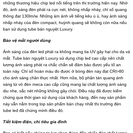
những thương hiệu chip led nổi tiếng trên thị trường hiện nay. Nhờ
đó, ánh sáng đèn phát ra cực nét, không nhấp nháy, chỉ số quang
thông đạt 130lm/w. Những ám ảnh về tiếng kêu ù ù, hay ánh sáng
nhấp nháy của đèn compact, huỳnh quang sẽ không còn nữa nếu
bạn sử dụng tube bán nguyệt Luxury.
Bảo vệ mắt người dùng
Ánh sáng của đèn led phát ra không mang tia UV gây hại cho da và
mắt. Tube bán nguyệt Luxury sử dụng chip led cao cấp nên chất
lượng ánh sáng phát ra chắc chắn sẽ đảm bảo được yếu tố an
toàn này. Chỉ số hoàn màu đo được ở bóng đèn này đạt CRI>80
cho ánh sáng chân thực nhất. Hơn nữa, bộ phận tán quang ánh
sáng từ vỏ đèn meca cao cấp cũng mang lại chất lượng ánh sáng
dịu nhẹ, sắc nét những không gây chói. Điều này đã được kiểm
chứng qua thời gian sử dụng của khách hàng, đến nay sản phẩm
này vẫn nằm trong top sản phẩm bán chạy nhất thị trường đèn
tube led đã chứng minh điều đó.
Tiết kiệm điện, chi tiêu gia đình