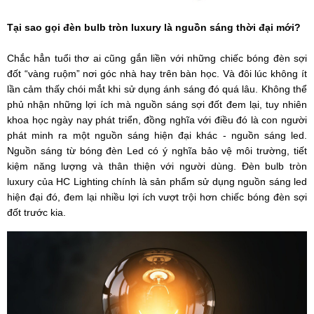
Tại sao gọi đèn bulb tròn luxury là nguồn sáng thời đại mới?
Chắc hẳn tuổi thơ ai cũng gắn liền với những chiếc bóng đèn sợi
đốt “vàng ruộm” nơi góc nhà hay trên bàn học. Và đôi lúc không ít
lần cảm thấy chói mắt khi sử dụng ánh sáng đó quá lâu. Không thể
phủ nhận những lợi ích mà nguồn sáng sợi đốt đem lại, tuy nhiên
khoa học ngày nay phát triển, đồng nghĩa với điều đó là con người
phát minh ra một nguồn sáng hiện đại khác - nguồn sáng led.
Nguồn sáng từ bóng đèn Led có ý nghĩa bảo vệ môi trường, tiết
kiệm năng lượng và thân thiện với người dùng. Đèn bulb tròn
luxury của HC Lighting chính là sản phẩm sử dụng nguồn sáng led
hiện đại đó, đem lại nhiều lợi ích vượt trội hơn chiếc bóng đèn sợi
đốt trước kia.