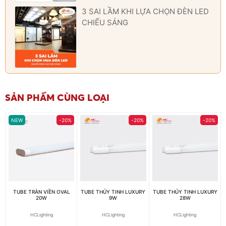
3 SAI LẦM KHI LỰA CHỌN ĐÈN LED
CHIẾU SÁNG
SẢN PHẨM CÙNG LOẠI
NEW
-20%
-20%
-20%
TUBE TRÀN VIỀN OVAL
TUBE THỦY TINH LUXURY
TUBE THỦY TINH LUXURY
20W
9W
28W
HCLighting
HCLighting
HCLighting