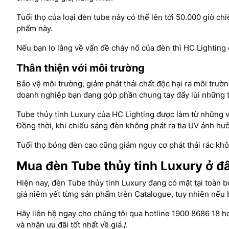
Tuổi thọ của loại đèn tube này có thể lên tới 50.000 giờ chi
phẩm này.
Nếu bạn lo lắng về vấn đề cháy nổ của đèn thì HC Lighting đ
Thân thiện với môi trường
Bảo vệ môi trường, giảm phát thải chất độc hại ra môi trườ
doanh nghiệp bạn đang góp phần chung tay đẩy lùi những t
Tube thủy tinh Luxury của HC Lighting được làm từ những vậ
Đồng thời, khi chiếu sáng đèn không phát ra tia UV ảnh hư
Tuổi thọ bóng đèn cao cũng giảm nguy cơ phát thải rác khôn
Mua đèn Tube thủy tinh Luxury ở đâ
Hiện nay, đèn Tube thủy tinh Luxury đang có mặt tại toàn 
giá niêm yết từng sản phẩm trên Catalogue, tuy nhiên nếu b
Hãy liên hệ ngay cho chúng tôi qua hotline 1900 8686 18 h
và nhận ưu đãi tốt nhất về giá./.