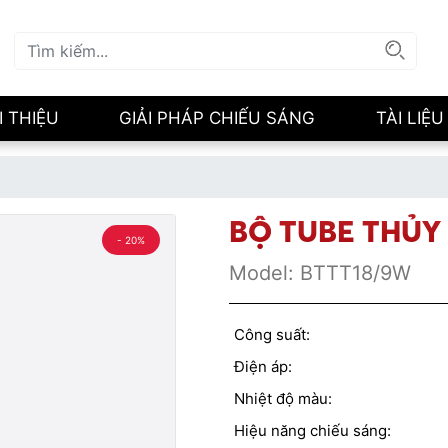
I THIỆU
GIẢI PHÁP CHIẾU SÁNG
TÀI LIỆU
BỘ TUBE THỦY
- 20%
Model:
BTTT18/9W
Công suất:
Điện áp:
Nhiệt độ màu:
Hiệu năng chiếu sáng: