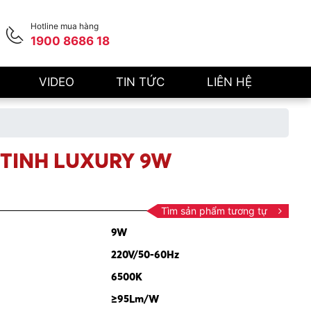
Hotline mua hàng
1900 8686 18
VIDEO
TIN TỨC
LIÊN HỆ
 TINH LUXURY 9W
Tìm sản phẩm tương tự
9W
220V/50-60Hz
6500K
≥95Lm/W