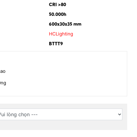
CRI >80
50.000h
600x30x35 mm
HCLighting
BTTT9
cao
ờng