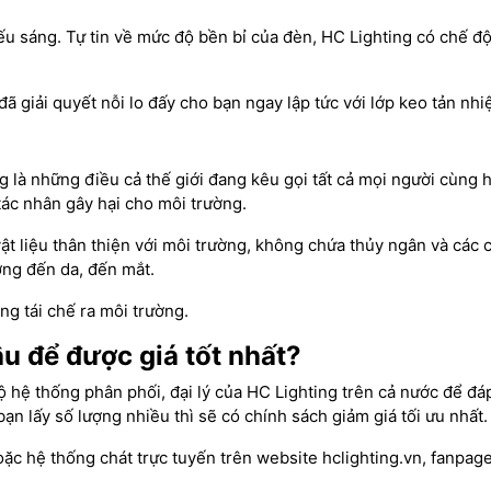
ếu sáng. Tự tin về mức độ bền bỉ của đèn, HC Lighting có chế độ b
ã giải quyết nỗi lo đấy cho bạn ngay lập tức với lớp keo tản nh
ng là những điều cả thế giới đang kêu gọi tất cả mọi người cùng
ác nhân gây hại cho môi trường.
t liệu thân thiện với môi trường, không chứa thủy ngân và các c
ởng đến da, đến mắt.
g tái chế ra môi trường.
u để được giá tốt nhất?
bộ hệ thống phân phối, đại lý của HC Lighting trên cả nước để 
ạn lấy số lượng nhiều thì sẽ có chính sách giảm giá tối ưu nhất.
oặc hệ thống chát trực tuyến trên website hclighting.vn, fanpa