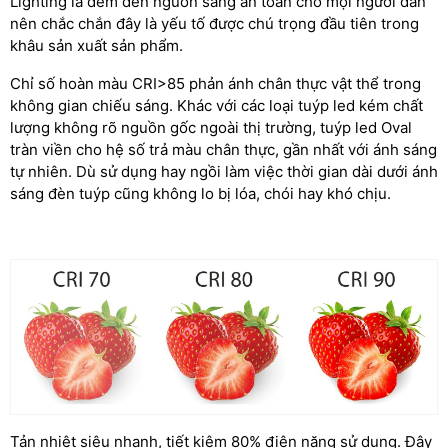
Lighting là đem đến nguồn sáng an toàn cho mọi người dân
nên chắc chắn đây là yếu tố được chú trọng đầu tiên trong
khâu sản xuất sản phẩm.
Chỉ số hoàn màu CRI>85 phản ánh chân thực vật thể trong
không gian chiếu sáng. Khác với các loại tuýp led kém chất
lượng không rõ nguồn gốc ngoài thị trường, tuýp led Oval
tràn viền cho hệ số trả màu chân thực, gần nhất với ánh sáng
tự nhiên. Dù sử dụng hay ngồi làm việc thời gian dài dưới ánh
sáng đèn tuýp cũng không lo bị lóa, chói hay khó chịu.
Tản nhiệt siêu nhanh, tiết kiệm 80% điện năng sử dụng. Đây