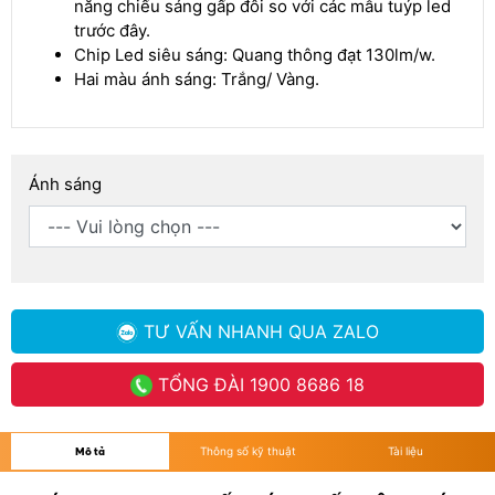
năng chiếu sáng gấp đôi so với các mẫu tuýp led
trước đây.
Chip Led siêu sáng: Quang thông đạt 130lm/w.
Hai màu ánh sáng: Trắng/ Vàng.
Ánh sáng
TƯ VẤN NHANH
QUA ZALO
TỔNG ĐÀI
1900 8686 18
Mô tả
Thông số kỹ thuật
Tài liệu