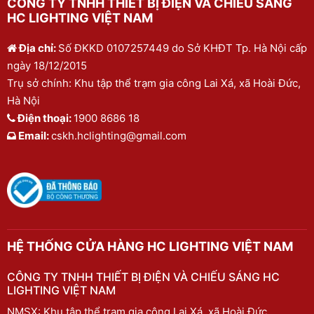
CÔNG TY TNHH THIẾT BỊ ĐIỆN VÀ CHIẾU SÁNG
HC LIGHTING VIỆT NAM
Địa chỉ:
Số ĐKKD 0107257449 do Sở KHĐT Tp. Hà Nội cấp
ngày 18/12/2015
Trụ sở chính: Khu tập thể trạm gia công Lai Xá, xã Hoài Đức,
Hà Nội
Điện thoại:
1900 8686 18
Email:
cskh.hclighting@gmail.com
HỆ THỐNG CỬA HÀNG HC LIGHTING VIỆT NAM
CÔNG TY TNHH THIẾT BỊ ĐIỆN VÀ CHIẾU SÁNG HC
LIGHTING VIỆT NAM
NMSX: Khu tập thể trạm gia công Lai Xá, xã Hoài Đức,