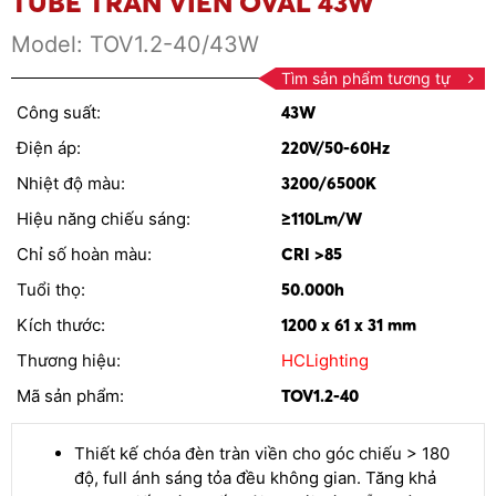
TUBE TRÀN VIỀN OVAL 43W
Model:
TOV1.2-40/43W
Tìm sản phẩm tương tự
Công suất:
43W
Điện áp:
220V/50-60Hz
Nhiệt độ màu:
3200/6500K
Hiệu năng chiếu sáng:
≥110Lm/W
Chỉ số hoàn màu:
CRI >85
Tuổi thọ:
50.000h
Kích thước:
1200 x 61 x 31 mm
Thương hiệu:
HCLighting
Mã sản phẩm:
TOV1.2-40
Thiết kế chóa đèn tràn viền cho góc chiếu > 180
độ, full ánh sáng tỏa đều không gian. Tăng khả