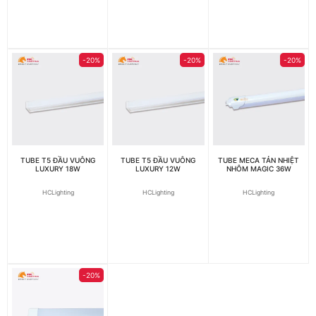
-20%
-20%
-20%
TUBE T5 ĐẦU VUÔNG
TUBE T5 ĐẦU VUÔNG
TUBE MECA TẢN NHIỆT
LUXURY 18W
LUXURY 12W
NHÔM MAGIC 36W
HCLighting
HCLighting
HCLighting
-20%