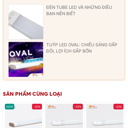
ĐÈN TUBE LED VÀ NHỮNG ĐIỀU
BẠN NÊN BIẾT
TUÝP LED OVAL: CHIẾU SÁNG GẤP
ĐÔI, LỢI ÍCH GẤP BỐN
SẢN PHẨM CÙNG LOẠI
NEW
-20%
-20%
-20%