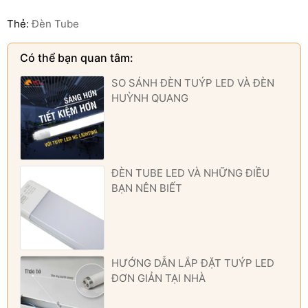
Thẻ:
Đèn Tube
Có thể bạn quan tâm:
SO SÁNH ĐÈN TUÝP LED VÀ ĐÈN
HUỲNH QUANG
ĐÈN TUBE LED VÀ NHỮNG ĐIỀU
BẠN NÊN BIẾT
HƯỚNG DẪN LẮP ĐẶT TUÝP LED
ĐƠN GIẢN TẠI NHÀ