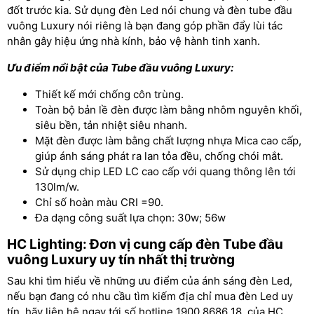
đốt trước kia. Sử dụng đèn Led nói chung và đèn tube đầu
vuông Luxury nói riêng là bạn đang góp phần đẩy lùi tác
nhân gây hiệu ứng nhà kính, bảo vệ hành tinh xanh.
Ưu điểm nổi bật của Tube đầu vuông Luxury:
Thiết kế mới chống côn trùng.
Toàn bộ bản lề đèn được làm bằng nhôm nguyên khối,
siêu bền, tản nhiệt siêu nhanh.
Mặt đèn được làm bằng chất lượng nhựa Mica cao cấp,
giúp ánh sáng phát ra lan tỏa đều, chống chói mắt.
Sử dụng chip LED LC cao cấp với quang thông lên tới
130lm/w.
Chỉ số hoàn màu CRI =90.
Đa dạng công suất lựa chọn: 30w; 56w
HC Lighting: Đơn vị cung cấp đèn Tube đầu
vuông Luxury uy tín nhất thị trường
Sau khi tìm hiểu về những ưu điểm của ánh sáng đèn Led,
nếu bạn đang có nhu cầu tìm kiếm địa chỉ mua đèn Led uy
tín, hãy liên hệ ngay tới số hotline 1900 8686 18 của HC