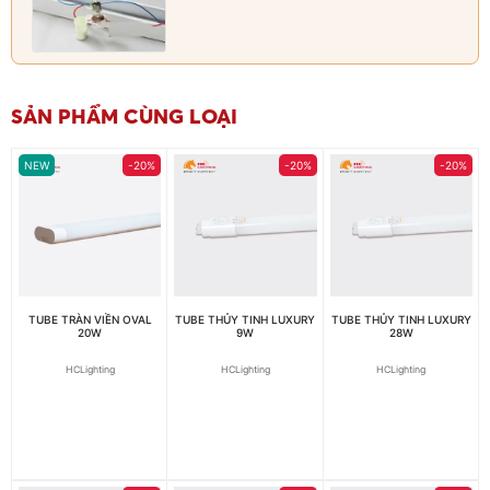
SẢN PHẨM CÙNG LOẠI
NEW
-20%
-20%
-20%
TUBE TRÀN VIỀN OVAL
TUBE THỦY TINH LUXURY
TUBE THỦY TINH LUXURY
20W
9W
28W
HCLighting
HCLighting
HCLighting