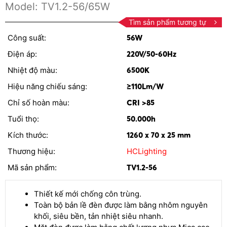
Model:
TV1.2-56/65W
Tìm sản phẩm tương tự
Công suất:
56W
Điện áp:
220V/50-60Hz
Nhiệt độ màu:
6500K
Hiệu năng chiếu sáng:
≥110Lm/W
Chỉ số hoàn màu:
CRI >85
Tuổi thọ:
50.000h
Kích thước:
1260 x 70 x 25 mm
Thương hiệu:
HCLighting
Mã sản phẩm:
TV1.2-56
Thiết kế mới chống côn trùng.
Toàn bộ bản lề đèn được làm bằng nhôm nguyên
khối, siêu bền, tản nhiệt siêu nhanh.