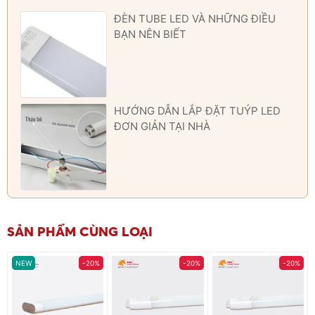
ĐÈN TUBE LED VÀ NHỮNG ĐIỀU
BẠN NÊN BIẾT
HƯỚNG DẪN LẮP ĐẶT TUÝP LED
ĐƠN GIẢN TẠI NHÀ
SẢN PHẨM CÙNG LOẠI
NEW
-20%
-20%
-20%