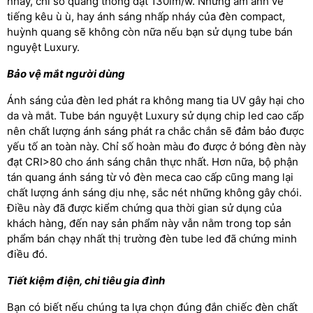
nháy, chỉ số quang thông đạt 130lm/w. Những ám ảnh về
tiếng kêu ù ù, hay ánh sáng nhấp nháy của đèn compact,
huỳnh quang sẽ không còn nữa nếu bạn sử dụng tube bán
nguyệt Luxury.
Bảo vệ mắt người dùng
Ánh sáng của đèn led phát ra không mang tia UV gây hại cho
da và mắt. Tube bán nguyệt Luxury sử dụng chip led cao cấp
nên chất lượng ánh sáng phát ra chắc chắn sẽ đảm bảo được
yếu tố an toàn này. Chỉ số hoàn màu đo được ở bóng đèn này
đạt CRI>80 cho ánh sáng chân thực nhất. Hơn nữa, bộ phận
tán quang ánh sáng từ vỏ đèn meca cao cấp cũng mang lại
chất lượng ánh sáng dịu nhẹ, sắc nét những không gây chói.
Điều này đã được kiểm chứng qua thời gian sử dụng của
khách hàng, đến nay sản phẩm này vẫn nằm trong top sản
phẩm bán chạy nhất thị trường đèn tube led đã chứng minh
điều đó.
Tiết kiệm điện, chi tiêu gia đình
Bạn có biết nếu chúng ta lựa chọn đúng đắn chiếc đèn chất