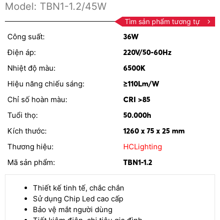
Model:
TBN1-1.2/45W
Tìm sản phẩm tương tự
Công suất:
36W
Điện áp:
220V/50-60Hz
Nhiệt độ màu:
6500K
Hiệu năng chiếu sáng:
≥110Lm/W
Chỉ số hoàn màu:
CRI >85
Tuổi thọ:
50.000h
Kích thước:
1260 x 75 x 25 mm
Thương hiệu:
HCLighting
Mã sản phẩm:
TBN1-1.2
Thiết kế tinh tế, chắc chắn
Sử dụng Chip Led cao cấp
Bảo vệ mắt người dùng