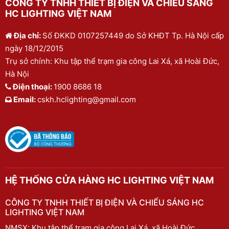
CÔNG TY TNHH THIẾT BỊ ĐIỆN VÀ CHIẾU SÁNG
HC LIGHTING VIỆT NAM
Địa chỉ:
Số ĐKKD 0107257449 do Sở KHĐT Tp. Hà Nội cấp
ngày 18/12/2015
Trụ sở chính: Khu tập thể trạm gia công Lai Xá, xã Hoài Đức,
Hà Nội
Điện thoại:
1900 8686 18
Email:
cskh.hclighting@gmail.com
HỆ THỐNG CỬA HÀNG HC LIGHTING VIỆT NAM
CÔNG TY TNHH THIẾT BỊ ĐIỆN VÀ CHIẾU SÁNG HC
LIGHTING VIỆT NAM
NMSX: Khu tập thể trạm gia công Lai Xá, xã Hoài Đức,