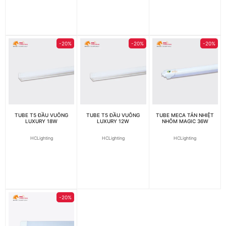
-20%
-20%
-20%
TUBE T5 ĐẦU VUÔNG
TUBE T5 ĐẦU VUÔNG
TUBE MECA TẢN NHIỆT
LUXURY 18W
LUXURY 12W
NHÔM MAGIC 36W
HCLighting
HCLighting
HCLighting
-20%