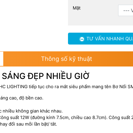
Mặt
TƯ VẤN NHANH
QU
Thông số kỹ thuật
 SÁNG ĐẸP NHIỀU GIỜ
 HC LIGHTING tiếp tục cho ra mắt siêu phẩm mang tên Bơ Nổi SM
sáng cao, độ bền cao.
ợc nhiều không gian khác nhau.
Công suất 12W (đường kính 7.5cm, chiều cao 8.7cm). Công suất
ay đổi sau mỗi lần bật/ tắt.