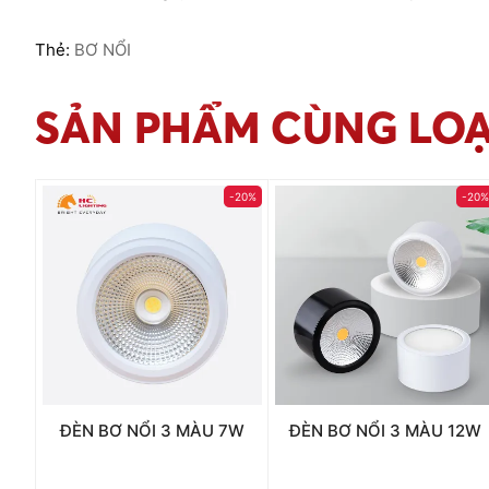
Thẻ:
BƠ NỔI
SẢN PHẨM CÙNG LOẠ
-20%
-20
ĐÈN BƠ NỔI 3 MÀU 7W
ĐÈN BƠ NỔI 3 MÀU 12W