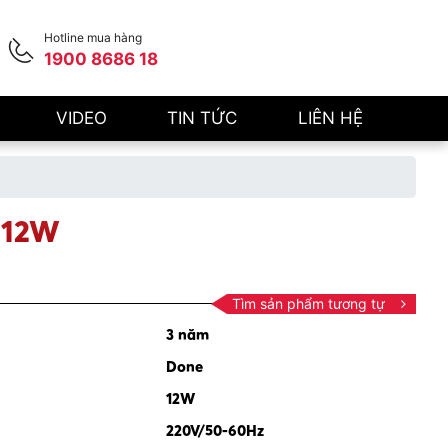
Hotline mua hàng
1900 8686 18
VIDEO
TIN TỨC
LIÊN HỆ
 12W
Tìm sản phẩm tương tự
3 năm
Done
12W
220V/50-60Hz