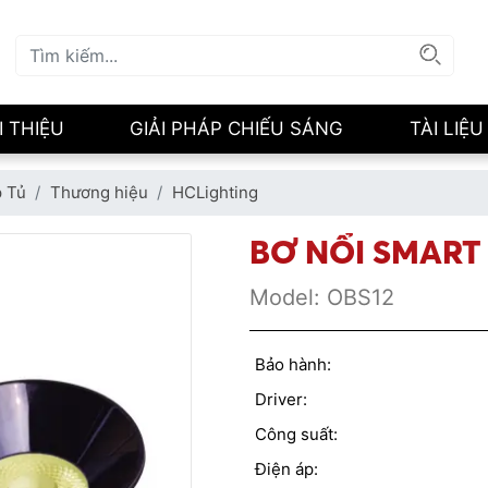
I THIỆU
GIẢI PHÁP CHIẾU SÁNG
TÀI LIỆU
p Tủ
Thương hiệu
HCLighting
BƠ NỔI SMART
Model:
OBS12
Bảo hành:
Driver:
Công suất:
Điện áp: