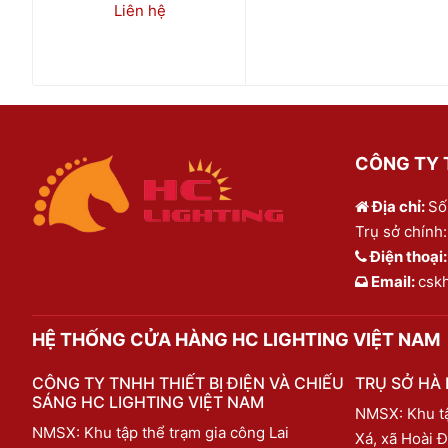
Liên hệ
CÔNG TY T
Địa chỉ:
Số
Trụ sở chính:
Điện thoại
Email:
csk
HỆ THỐNG CỬA HÀNG HC LIGHTING VIỆT NAM
CÔNG TY TNHH THIẾT BỊ ĐIỆN VÀ CHIẾU
TRỤ SỞ HÀ 
SÁNG HC LIGHTING VIỆT NAM
NMSX: Khu tậ
NMSX: Khu tập thể trạm gia công Lai
Xá, xã Hoài Đ