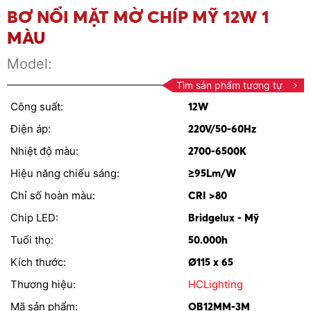
BƠ NỔI MẶT MỜ CHÍP MỸ 12W 1
MÀU
Model:
Tìm sản phẩm tương tự
Công suất:
12W
Điện áp:
220V/50-60Hz
Nhiệt độ màu:
2700-6500K
Hiệu năng chiếu sáng:
≥95Lm/W
Chỉ số hoàn màu:
CRI >80
Chip LED:
Bridgelux - Mỹ
Tuổi thọ:
50.000h
Kích thước:
Ø115 x 65
Thương hiệu:
HCLighting
Mã sản phẩm:
OB12MM-3M