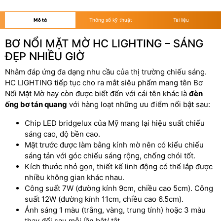
Mô tả
Thông số kỹ thuật
Tài liệu
BƠ NỔI MẶT MỜ HC LIGHTING – SÁNG
ĐẸP NHIỀU GIỜ
Nhằm đáp ứng đa dạng nhu cầu của thị trường chiếu sáng.
HC LIGHTING tiếp tục cho ra mắt siêu phẩm mang tên Bơ
Nổi Mặt Mờ hay còn được biết đến với cái tên khác là
đèn
ống bơ tán quang
với hàng loạt những ưu điểm nổi bật sau:
Chip LED bridgelux của Mỹ mang lại hiệu suất chiếu
sáng cao, độ bền cao.
Mặt trước được làm bằng kính mờ nên có kiểu chiếu
sáng tản với góc chiếu sáng rộng, chống chói tốt.
Kích thước nhỏ gọn, thiết kế linh động có thể lắp được
nhiều không gian khác nhau.
Công suất 7W (đường kính 9cm, chiều cao 5cm). Công
suất 12W (đường kính 11cm, chiều cao 6.5cm).
Ánh sáng 1 màu (trắng, vàng, trung tính) hoặc 3 màu
thay đổi sau mỗi lần bật/ tắt.