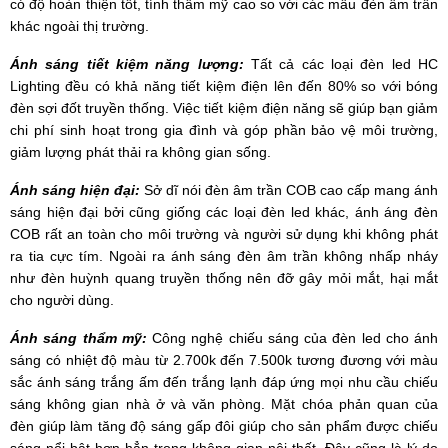
có độ hoàn thiện tốt, tính thẩm mỹ cao so với các mẫu đèn âm trần
khác ngoài thị trường.
Ánh sáng tiết kiệm năng lượng:
Tất cả các loại đèn led HC
Lighting đều có khả năng tiết kiệm điện lên đến 80% so với bóng
đèn sợi đốt truyền thống. Việc tiết kiệm điện năng sẽ giúp bạn giảm
chi phí sinh hoạt trong gia đình và góp phần bảo vệ môi trường,
giảm lượng phát thải ra không gian sống.
Ánh sáng hiện đại:
Sở dĩ nói đèn âm trần COB cao cấp mang ánh
sáng hiện đại bởi cũng giống các loại đèn led khác, ánh áng đèn
COB rất an toàn cho môi trường và người sử dụng khi không phát
ra tia cực tím. Ngoài ra ánh sáng đèn âm trần không nhấp nháy
như đèn huỳnh quang truyền thống nên đỡ gây mỏi mắt, hại mắt
cho người dùng.
Ánh sáng thẩm mỹ:
Công nghệ chiếu sáng của đèn led cho ánh
sáng có nhiệt độ màu từ 2.700k đến 7.500k tương đương với màu
sắc ánh sáng trắng ấm đến trắng lạnh đáp ứng mọi nhu cầu chiếu
sáng không gian nhà ở và văn phòng. Mặt chóa phản quan của
đèn giúp làm tăng độ sáng gấp đôi giúp cho sản phẩm được chiếu