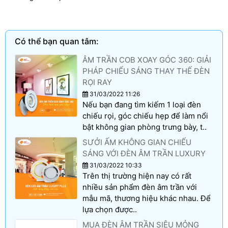
Có thể bạn quan tâm:
ÂM TRẦN COB XOAY GÓC 360: GIẢI
PHÁP CHIẾU SÁNG THAY THẾ ĐÈN
RỌI RAY
31/03/2022 11:26
Nếu bạn đang tìm kiếm 1 loại đèn
chiếu rọi, góc chiếu hẹp để làm nổi
bật không gian phòng trưng bày, t..
SƯỞI ẤM KHÔNG GIAN CHIẾU
SÁNG VỚI ĐÈN ÂM TRẦN LUXURY
31/03/2022 10:33
Trên thị trường hiện nay có rất
nhiều sản phẩm đèn âm trần với
mẫu mã, thương hiệu khác nhau. Để
lựa chọn được..
MUA ĐÈN ÂM TRẦN SIÊU MỎNG