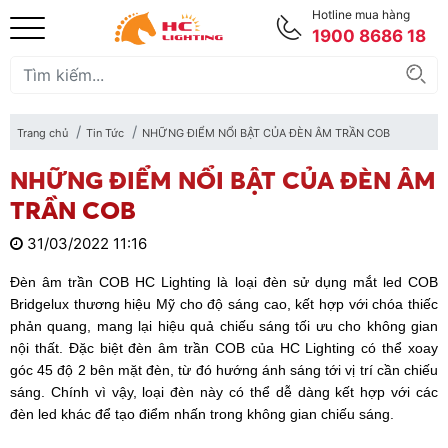
Hotline mua hàng
1900 8686 18
Trang chủ
Tin Tức
NHỮNG ĐIỂM NỔI BẬT CỦA ĐÈN ÂM TRẦN COB
NHỮNG ĐIỂM NỔI BẬT CỦA ĐÈN ÂM
TRẦN COB
31/03/2022 11:16
Đèn âm trần COB HC Lighting là loại đèn sử dụng mắt led COB
Bridgelux thương hiệu Mỹ cho độ sáng cao, kết hợp với chóa thiếc
phản quang, mang lại hiệu quả chiếu sáng tối ưu cho không gian
nội thất. Đặc biệt đèn âm trần COB của HC Lighting có thể xoay
góc 45 độ 2 bên mặt đèn, từ đó hướng ánh sáng tới vị trí cần chiếu
sáng. Chính vì vậy, loại đèn này có thể dễ dàng kết hợp với các
đèn led khác để tạo điểm nhấn trong không gian chiếu sáng.