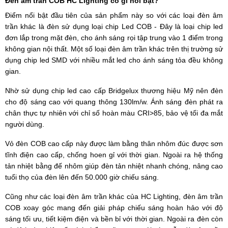
Đèn âm trần COB HC Lighting có gì nổi bật?
Điểm nổi bật đầu tiên của sản phẩm này so với các loại đèn âm
trần khác là đèn sử dụng loại chip Led COB - Đây là loại chip led
đơn lắp trong mặt đèn, cho ánh sáng rọi tập trung vào 1 điểm trong
không gian nội thất. Một số loại đèn âm trần khác trên thị trường sử
dụng chip led SMD với nhiều mắt led cho ánh sáng tỏa đều không
gian.
Nhờ sử dụng chip led cao cấp Bridgelux thương hiệu Mỹ nên đèn
cho độ sáng cao với quang thông 130lm/w. Ánh sáng đèn phát ra
chân thực tự nhiên với chỉ số hoàn màu CRI>85, bảo vệ tối đa mắt
người dùng.
Vỏ đèn COB cao cấp này được làm bằng thân nhôm đúc được sơn
tĩnh điện cao cấp, chống hoen gỉ với thời gian. Ngoài ra hệ thống
tản nhiệt bằng đế nhôm giúp đèn tản nhiệt nhanh chóng, nâng cao
tuổi thọ của đèn lên đến 50.000 giờ chiếu sáng.
Cũng như các loại đèn âm trần khác của HC Lighting, đèn âm trần
COB xoay góc mang đến giải pháp chiếu sáng hoàn hảo với độ
sáng tối ưu, tiết kiệm điện và bền bỉ với thời gian. Ngoài ra đèn còn