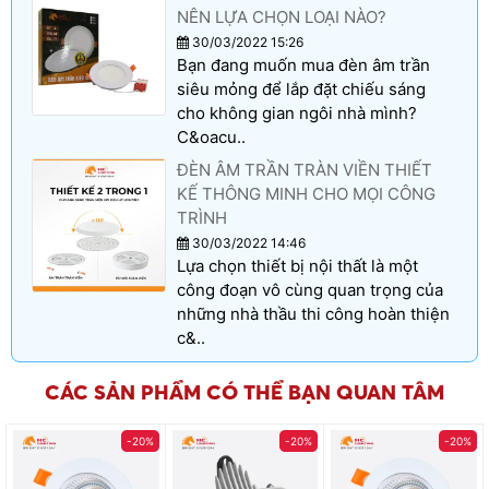
NÊN LỰA CHỌN LOẠI NÀO?
30/03/2022 15:26
Bạn đang muốn mua đèn âm trần
siêu mỏng để lắp đặt chiếu sáng
cho không gian ngôi nhà mình?
C&oacu..
ĐÈN ÂM TRẦN TRÀN VIỀN THIẾT
KẾ THÔNG MINH CHO MỌI CÔNG
TRÌNH
30/03/2022 14:46
Lựa chọn thiết bị nội thất là một
công đoạn vô cùng quan trọng của
những nhà thầu thi công hoàn thiện
c&..
CÁC SẢN PHẨM CÓ THỂ BẠN QUAN TÂM
-20%
-20%
-20%