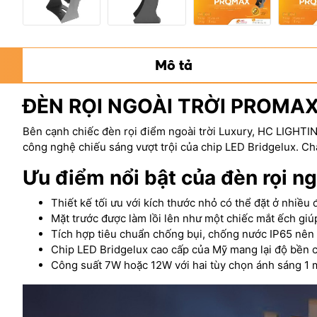
Mô tả
ĐÈN RỌI NGOÀI TRỜI PROMAX
Bên cạnh chiếc đèn rọi điểm ngoài trời Luxury, HC LIGHTING
công nghệ chiếu sáng vượt trội của chip LED Bridgelux. Chắ
Ưu điểm nổi bật của đèn rọi n
Thiết kế tối ưu với kích thước nhỏ có thể đặt ở nhiều 
Mặt trước được làm lồi lên như một chiếc mắt ếch giú
Tích hợp tiêu chuẩn chống bụi, chống nước IP65 nên s
Chip LED Bridgelux cao cấp của Mỹ mang lại độ bền c
Công suất 7W hoặc 12W với hai tùy chọn ánh sáng 1