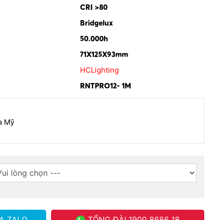
CRI >80
Bridgelux
50.000h
71X125X93mm
HCLighting
RNTPRO12- 1M
a Mỹ
A ZALO
TỔNG ĐÀI
1900 8686 18