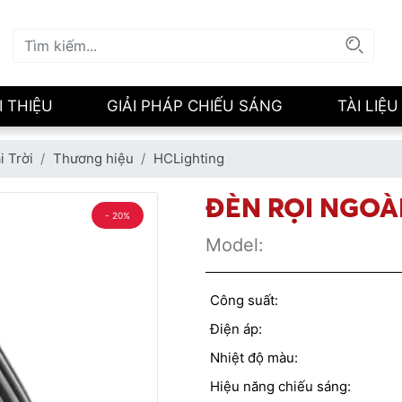
I THIỆU
GIẢI PHÁP CHIẾU SÁNG
TÀI LIỆU
i Trời
Thương hiệu
HCLighting
ĐÈN RỌI NGOÀ
- 20%
Model:
Công suất:
Điện áp:
Nhiệt độ màu:
Hiệu năng chiếu sáng: