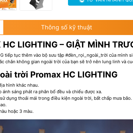
Thông số kỹ thuật
 HC LIGHTING – GIẬT MÌNH TRƯ
 tiếp tục thêm vào bộ sưu tập #đèn_rọi_ngoài_trời của mình siê
c chắn không gian ngoài trời của bạn sẽ trở nên lung linh và cu
goài trời Promax HC LIGHTING
địa hình khác nhau.
p ánh sáng phát ra phân bổ đều và chiếu được xa.
ử dụng thoải mái trong điều kiện ngoài trời, bất chấp mưa bão.
ao.
 màu hoặc 3 màu.