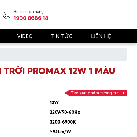
Hotline mua hàng
1900 8686 18
VIDEO
TIN TỨC
LIÊN HỆ
I TRỜI PROMAX 12W 1 MÀU
Tìm sản phẩm tương tự
12W
220V/50-60Hz
3200-6500K
≥95Lm/W